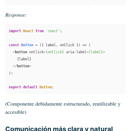
Response:
import
React
from
'react'
;

const
Button
 = (
{ label, onClick }
) => (

<
button
onClick
=
{onClick}
aria-label
=
{label}
>
    {label}

</
button
>
);

export
default
Button
;
(Componente debidamente estructurado, reutilizable y
accesible)
Comunicación más clara y natural