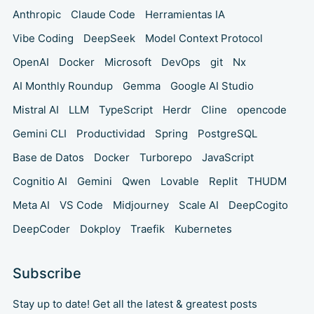
Anthropic
Claude Code
Herramientas IA
Vibe Coding
DeepSeek
Model Context Protocol
OpenAI
Docker
Microsoft
DevOps
git
Nx
AI Monthly Roundup
Gemma
Google AI Studio
Mistral AI
LLM
TypeScript
Herdr
Cline
opencode
Gemini CLI
Productividad
Spring
PostgreSQL
Base de Datos
Docker
Turborepo
JavaScript
Cognitio AI
Gemini
Qwen
Lovable
Replit
THUDM
Meta AI
VS Code
Midjourney
Scale AI
DeepCogito
DeepCoder
Dokploy
Traefik
Kubernetes
Subscribe
Stay up to date! Get all the latest & greatest posts