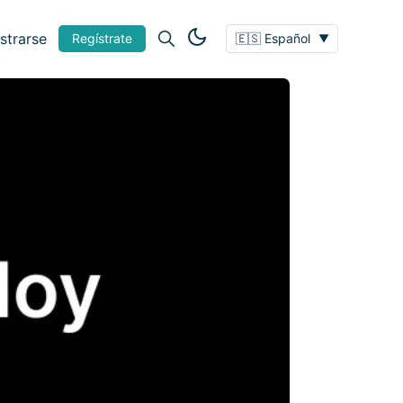
strarse
Regístrate