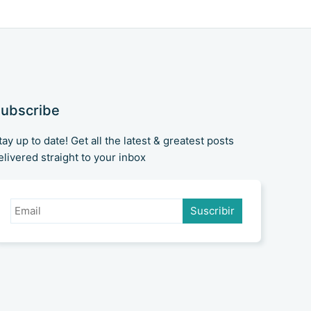
es donde entra Dokploy: una
plataforma de código abierto
ubscribe
tay up to date! Get all the latest & greatest posts
elivered straight to your inbox
Suscribir