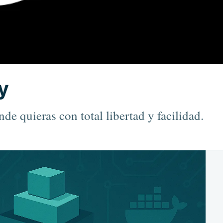
y
de quieras con total libertad y facilidad.