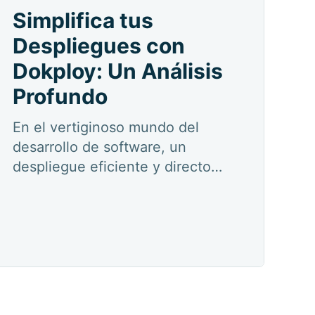
Simplifica tus
Despliegues con
Dokploy: Un Análisis
Profundo
En el vertiginoso mundo del
desarrollo de software, un
despliegue eficiente y directo
es clave. Gestionar la
infraestructura, configurar
servidores y asegurar que tus
aplicaciones funcionen sin
problemas a menudo puede ser
una tarea compleja y que
consume mucho tiempo. Aquí