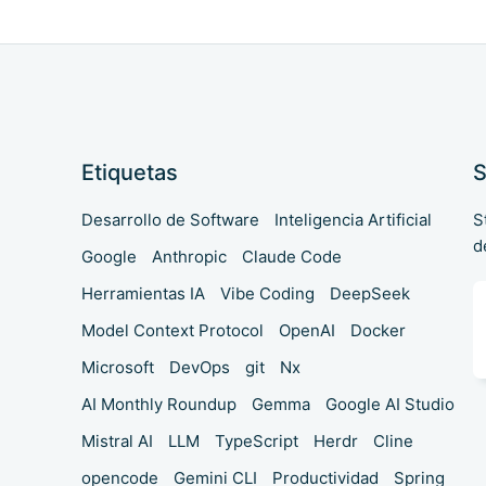
Etiquetas
S
Desarrollo de Software
Inteligencia Artificial
S
d
Google
Anthropic
Claude Code
Herramientas IA
Vibe Coding
DeepSeek
Model Context Protocol
OpenAI
Docker
Microsoft
DevOps
git
Nx
AI Monthly Roundup
Gemma
Google AI Studio
Mistral AI
LLM
TypeScript
Herdr
Cline
opencode
Gemini CLI
Productividad
Spring