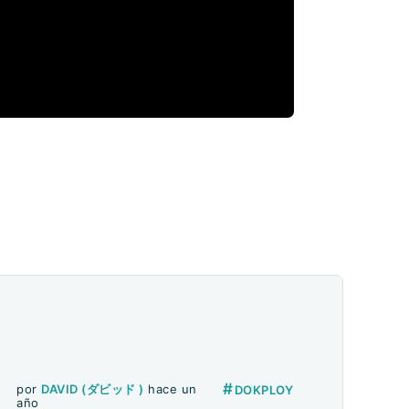
#
por
DAVID (ダビッド )
hace un
DOKPLOY
año