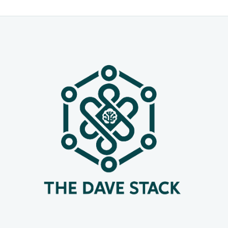
multimodal, innovaciones en
ciberseguridad y aplicaciones para
defensa. A continuación encontrarás
32 destacados, organizados por
organización y con enlace directo a
cada anuncio. ¡Échales un vistazo!
OpenAI 🤖 GPT-4.1 en