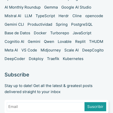
AI Monthly Roundup
Gemma
Google AI Studio
Mistral AI
LLM
TypeScript
Herdr
Cline
opencode
Gemini CLI
Productividad
Spring
PostgreSQL
Base de Datos
Docker
Turborepo
JavaScript
Cognitio AI
Gemini
Qwen
Lovable
Replit
THUDM
Meta AI
VS Code
Midjourney
Scale AI
DeepCogito
DeepCoder
Dokploy
Traefik
Kubernetes
Subscribe
Stay up to date! Get all the latest & greatest posts
delivered straight to your inbox
Suscribir