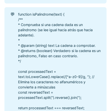
💬
function isPalindrome(text) {
/**
* Comprueba si una cadena dada es un
palíndromo (se lee igual hacia atrás que hacia
adelante).
*
* @param {string} text La cadena a comprobar.
* @returns {boolean} Verdadero si la cadena es un
palíndromo, Falso en caso contrario.
*/
const processedText =
text.toLowerCase().replace(/[^a-z0-9]/g, ''); //
Elimina los caracteres no alfanuméricos y
convierte a minúsculas
const reversedText =
processedText.split('').reverse().join('');
return processedText === reversedText;