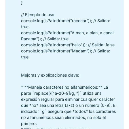
}
// Ejemplo de uso:
console.log(isPalindrome("racecar")); // Salida:
true
console.log(isPalindrome("A man, a plan, a canal:
Panama")); // Salida: true
console.log(isPalindrome("hello")); // Salida: false
console.log(isPalindrome("Madam")); // Salida:
true
Mejoras y explicaciones clave:
* **Maneja caracteres no alfanuméricos:** La
parte `replace(/[^a-z0-9]/g, '')` utiliza una
expresión regular para eliminar cualquier carácter
que *no* sea una letra (a-z) o un número (0-9). El
indicador `g` asegura que *todos* los caracteres
no alfanuméricos sean eliminados, no solo el
primero.