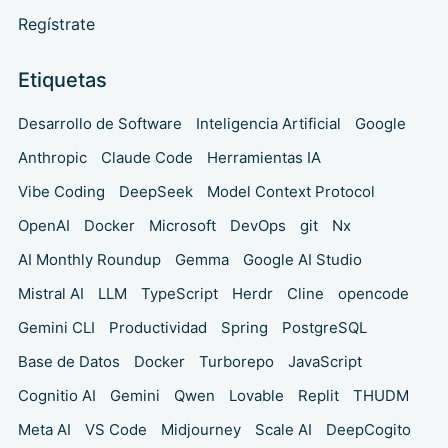
Regístrate
Etiquetas
Desarrollo de Software
Inteligencia Artificial
Google
Anthropic
Claude Code
Herramientas IA
Vibe Coding
DeepSeek
Model Context Protocol
OpenAI
Docker
Microsoft
DevOps
git
Nx
AI Monthly Roundup
Gemma
Google AI Studio
Mistral AI
LLM
TypeScript
Herdr
Cline
opencode
Gemini CLI
Productividad
Spring
PostgreSQL
Base de Datos
Docker
Turborepo
JavaScript
Cognitio AI
Gemini
Qwen
Lovable
Replit
THUDM
Meta AI
VS Code
Midjourney
Scale AI
DeepCogito